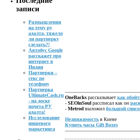
Последние
записи
Размышления
на тему ру
адалта, тяжело
ли партнерку
сделать?!
Автобус Google
расскажет про
интернет в
Индии
Партнерки –
секс по
телефону
Партнерка
———————————————
UltimateCash.ru
OneBacks
рассказывает
как обойт
- на доске
-
SEOinSoul
рассписал как он
рас
почета РУ
-
Metrod
выложил
большой списо
адалта!
Исследование
Недвижимость
в Киеве
нишевого
Купить часы Gift Boxes
маркетинга
———————————————