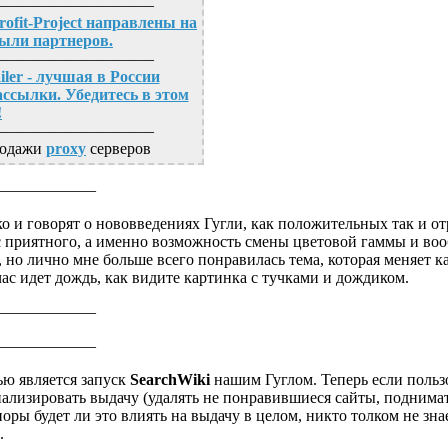
—————————–
rofit-Project направлены на
ыли партнеров.
—————————–
iler - лучшая в России
ссылки. Убедитесь в этом
!
—————————–
родажи
proxy
серверов
——————
ко и говорят о нововведениях Гугли, как положительных так и о
 с приятного, а именно возможность смены цветовой гаммы и во
 но лично мне больше всего понравилась тема, которая меняет к
час идет дождь, как видите картинка с тучками и дождиком.
——————
——————
ью является запуск
SearchWiki
нашим Гуглом. Теперь если пользо
онализировать выдачу (удалять не понравившиеся сайты, подним
оры будет ли это влиять на выдачу в целом, никто толком не знае
.