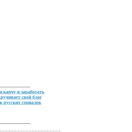
——————-
и капчу и заработать
кручивает свой блог
к русских социалок
——————–