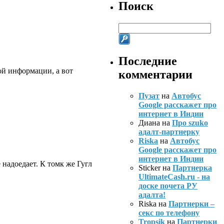
Поиск
Последние
ой информации, а вот
комментарии
Пузат
на
Автобус
Google расскажет про
интернет в Индии
Диана на
Про szuko
адалт-партнерку
Riska
на
Автобус
Google расскажет про
интернет в Индии
 надоедает. К томк же Гугл
Sticker на
Партнерка
UltimateCash.ru - на
доске почета РУ
адалта!
Riska на
Партнерки –
секс по телефону
Tropsik
на
Партнерки