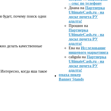
– секс по телефону
Диана на
Партнерка
UltimateCash.ru - на
ся будет, почему поиск одни
доске почета РУ
адалта!
Прошин на
Партнерка
UltimateCash.ru - на
доске почета РУ
адалта!
ужно делать качественные
Ева на
Исследование
нишевого маркетинга
caligula на
Партнерка
UltimateCash.ru - на
доске почета РУ
адалта!
Интересно, когда яша такое
омаха покер
Banner Stands