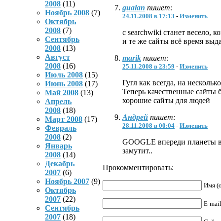
2008
(11)
gualan
пишет:
Ноябрь 2008
(7)
24.11.2008 в 17:13
-
Изменить
Октябрь
2008
(7)
с searchwiki станет весело, 
Сентябрь
и те же сайты всё время выд
2008
(13)
Август
marik
пишет:
2008
(16)
25.11.2008 в 23:59
-
Изменить
Июль 2008
(15)
Гугл как всегда, на несколь
Июнь 2008
(17)
Теперь качественные сайты б
Май 2008
(13)
хорошие сайты для людей
Апрель
2008
(18)
Андрей
пишет:
Март 2008
(17)
28.11.2008 в 00:04
-
Изменить
Февраль
2008
(2)
GOOGLE впереди планеты все
Январь
замутит..
2008
(14)
Декабрь
Прокомментировать:
2007
(6)
Ноябрь 2007
(9)
Имя (
Октябрь
2007
(22)
E-mail
Сентябрь
2007
(18)