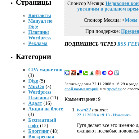
Страницы
Спонсор Месяца:
Недоволен кон
увеличим в реальном време
————————————
Контакты
Спонсор Месяца: <
Моем 
Мануал по
————————————
Digg
При поддержке:
Презре
Плагины
Wordpress
Реклама
ПОДПИШИСЬ ЧЕРЕЗ
RSS FEE
Категории
CPA маркетинг
(3)
Digg
(5)
Запись сделана 22.11.2008 в 16:29 в разд
MuzOn
(3)
свой комментарий
, или
трекбэк
со своего
Wordpress
Плагины
(11)
Комментариев: 9
Адалт
(16)
Акции на блоге
tvsm22
пишет:
(3)
22.11.2008 в 19:13
-
Изменить
Бесплатный
Гугл делает все это именно 
софт
(12)
ожидают неслабые нововве
Блоггинг
(48)
Воскресная