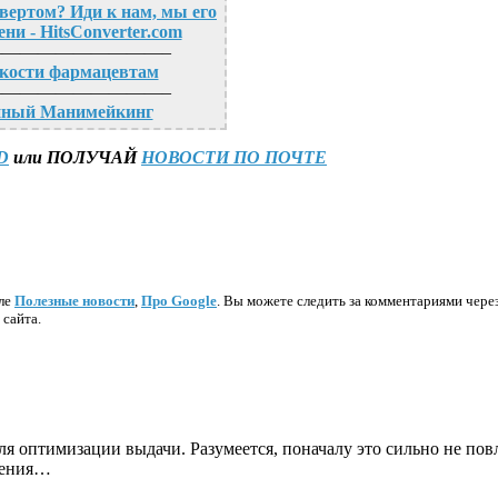
вертом? Иди к нам, мы его
ни - HitsConverter.com
—————————–
кости фармацевтам
—————————–
нный Манимейкинг
D
или ПОЛУЧАЙ
НОВОСТИ ПО ПОЧТЕ
еле
Полезные новости
,
Про Google
. Вы можете следить за комментариями чере
 сайта.
для оптимизации выдачи. Разумеется, поначалу это сильно не повл
дения…