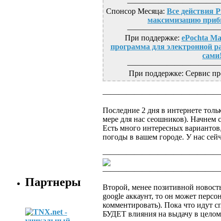
————————————
Спонсор Месяца:
Все действия P
максимизацию приб
————————————
При поддержке:
ePochta Ma
программа для электронной ра
сами
————————————
При поддержке: Сервис п
———————————————
Последние 2 дня в интернете толь
мере для нас сеошников). Начнем
Есть много интересных вариантов,
погоды в вашем городе. У нас сей
———————————————
———————————————
Партнеры
Второй, менее позитивной новост
google аккаунт, то он может перс
комментировать). Пока что идут сп
БУДЕТ влияния на выдачу в целом