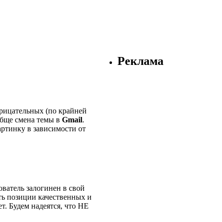
Реклама
трицательных (по крайней
обще смена темы в
Gmail
.
артинку в зависимости от
ватель залогинен в свой
ать позиции качественных и
т. Будем надеятся, что НЕ