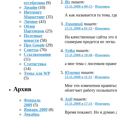
flix
пишет:
отсебятина
(9)
23.11.2008 в 00:15
-
Изменить
Дизайн
(10)
Интернет
А как называется та тема, г
Маркетинг
(35)
Личное
(43)
Дмитрий
пишет:
Обзор
23.11.2008 в 01:52
-
Изменить
Партнерок
(25)
Полезные
На качественные сайты это 
новости
(58)
спамерам придется не легко. 
Про Google
(29)
Советы
(70)
Netka
пишет:
Ссылкомания
23.11.2008 в 10:46
-
Изменить
(11)
а мне тема с лисенком нрави
Статистика
(14)
Юличка
пишет:
Темы для WP
23.11.2008 в 11:31
-
Изменить
(5)
Мне эти изменения нравяться.
Архив
облегчает работу польовател
Anfi
пишет:
Февраль
23.11.2008 в 17:31
-
Изменить
2009
(5)
Январь 2009
(8)
Время покажет. Но я думаю 
Декабрь